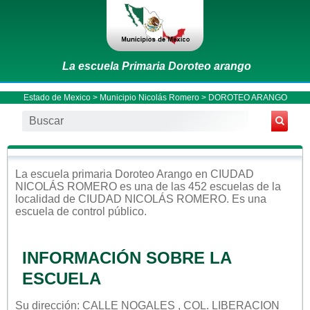
La escuela Primaria Doroteo arango
Estado de Mexico
>
Municipio Nicolás Romero
> DOROTEO ARANGO
La escuela
primaria
Doroteo Arango
en
CIUDAD
NICOLÁS ROMERO
es una de las 452 escuelas de la
localidad de
CIUDAD NICOLÁS ROMERO
. Es una
escuela de control
público
.
INFORMACIÓN SOBRE LA
ESCUELA
Su dirección: CALLE NOGALES , COL. LIBERACION