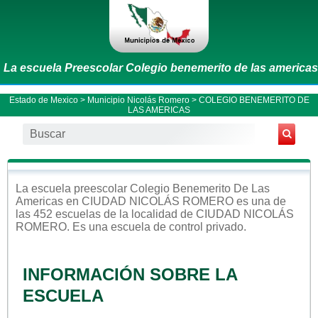
La escuela Preescolar Colegio benemerito de las americas
Estado de Mexico
>
Municipio Nicolás Romero
> COLEGIO BENEMERITO DE
LAS AMERICAS
La escuela
preescolar
Colegio Benemerito De Las
Americas
en
CIUDAD NICOLÁS ROMERO
es una de
las 452 escuelas de la localidad de
CIUDAD NICOLÁS
ROMERO
. Es una escuela de control
privado
.
INFORMACIÓN SOBRE LA
ESCUELA