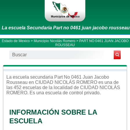
La escuela Secundaria Part no 0461 juan jacobo rousseau
Estado de Mexico
>
Municipio Nicolás Romero
> PART NO 0461 JUAN JACOBO
ROUSSEAU
La escuela
secundaria
Part No 0461 Juan Jacobo
Rousseau
en
CIUDAD NICOLÁS ROMERO
es una de
las 452 escuelas de la localidad de
CIUDAD NICOLÁS
ROMERO
. Es una escuela de control
privado
.
INFORMACIÓN SOBRE LA
ESCUELA