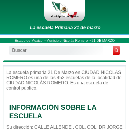
La escuela Primaria 21 de marzo
Estado de Mexico
>
Municipio Nicolás Romero
> 21 DE MARZO
La escuela
primaria
21 De Marzo
en
CIUDAD NICOLÁS
ROMERO
es una de las 452 escuelas de la localidad de
CIUDAD NICOLÁS ROMERO
. Es una escuela de
control
público
.
INFORMACIÓN SOBRE LA
ESCUELA
Su dirección: CALLE ALLENDE , COL. COL. DR JORGE