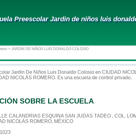
uela Preescolar Jardin de niños luis donald
mero
> JARDIN DE NIÑOS LUIS DONALDO COLOSIO
colar
Jardin De Niños Luis Donaldo Colosio
en
CIUDAD NIC
DAD NICOLÁS ROMERO
. Es una escuela de control
privado
.
CIÓN SOBRE LA ESCUELA
 CALLE CALANDRIAS ESQUINA SAN JUDAS TADEO , COL. LO
DAD NICOLÁS ROMERO, MÉXICO
01023