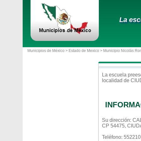
La esc
Municipios de México >
Estado de Mexico
>
Municipio Nicolás Ro
La escuela
prees
localidad de
CIU
INFORMA
Su dirección:
CP 54475, CIU
Teléfono: 55221