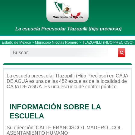
La escuela Preescolar Tlazopilli (hijo precioso)
Estado de Mexico
>
Municipio Nicolás Romero
> TLAZOPILLI (HIJO PRECIOSO)
La escuela
preescolar
Tlazopilli (hijo Precioso)
en
CAJA
DE AGUA
es una de las 452 escuelas de la localidad de
CAJA DE AGUA
. Es una escuela de control
público
.
INFORMACIÓN SOBRE LA
ESCUELA
Su dirección: CALLE FRANCISCO I. MADERO , COL.
ASENTAMIENTO HUMANO