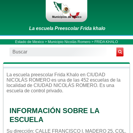
La escuela Preescolar Frida khalo
Estado de Mexico
>
Municipio Nicolás Romero
> FRIDA KHALO
La escuela
preescolar
Frida Khalo
en
CIUDAD
NICOLÁS ROMERO
es una de las 452 escuelas de la
localidad de
CIUDAD NICOLÁS ROMERO
. Es una
escuela de control
privado
.
INFORMACIÓN SOBRE LA
ESCUELA
Su dirección: CALLE FRANCISCO I. MADERO 25, COL.