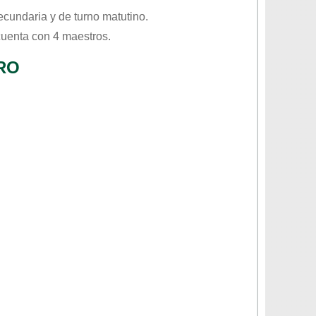
ecundaria
y de turno
matutino
.
cuenta con 4 maestros.
RO