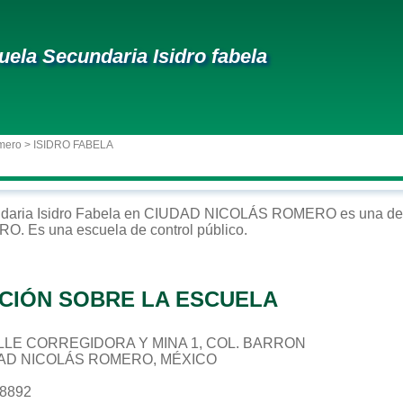
uela Secundaria Isidro fabela
mero
> ISIDRO FABELA
daria
Isidro Fabela
en
CIUDAD NICOLÁS ROMERO
es una de 
ERO
. Es una escuela de control
público
.
CIÓN SOBRE LA ESCUELA
CALLE CORREGIDORA Y MINA 1, COL. BARRON
DAD NICOLÁS ROMERO, MÉXICO
18892