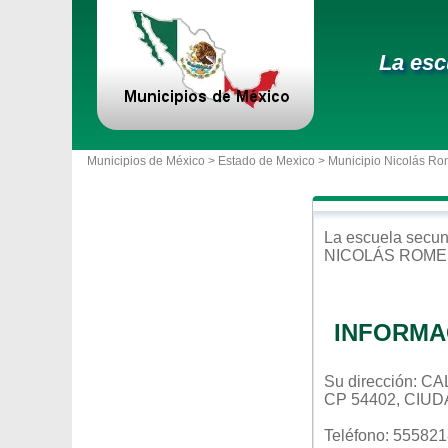
La esc
Municipios de México >
Estado de Mexico
>
Municipio Nicolás Ro
La escuela
secun
NICOLÁS ROM
INFORMA
Su dirección: 
CP 54402, CIU
Teléfono: 55582