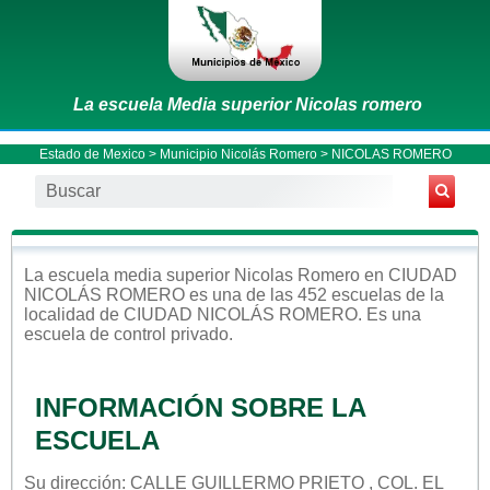
La escuela Media superior Nicolas romero
Estado de Mexico
>
Municipio Nicolás Romero
> NICOLAS ROMERO
La escuela
media superior
Nicolas Romero
en
CIUDAD
NICOLÁS ROMERO
es una de las 452 escuelas de la
localidad de
CIUDAD NICOLÁS ROMERO
. Es una
escuela de control
privado
.
INFORMACIÓN SOBRE LA
ESCUELA
Su dirección: CALLE GUILLERMO PRIETO , COL. EL