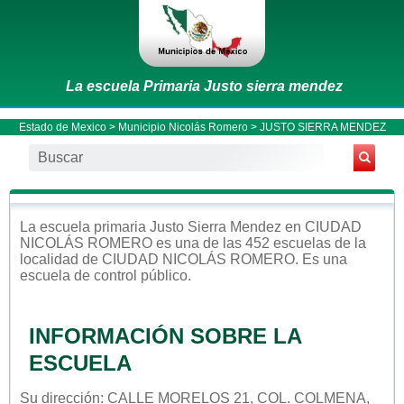
La escuela Primaria Justo sierra mendez
Estado de Mexico
>
Municipio Nicolás Romero
> JUSTO SIERRA MENDEZ
La escuela
primaria
Justo Sierra Mendez
en
CIUDAD
NICOLÁS ROMERO
es una de las 452 escuelas de la
localidad de
CIUDAD NICOLÁS ROMERO
. Es una
escuela de control
público
.
INFORMACIÓN SOBRE LA
ESCUELA
Su dirección: CALLE MORELOS 21, COL. COLMENA,