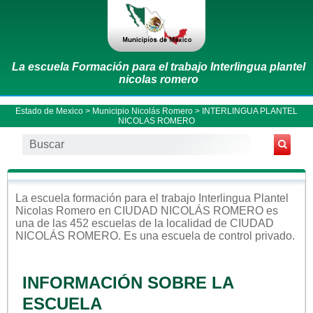
La escuela Formación para el trabajo Interlingua plantel
nicolas romero
Estado de Mexico
>
Municipio Nicolás Romero
> INTERLINGUA PLANTEL
NICOLAS ROMERO
La escuela
formación para el trabajo
Interlingua Plantel
Nicolas Romero
en
CIUDAD NICOLÁS ROMERO
es
una de las 452 escuelas de la localidad de
CIUDAD
NICOLÁS ROMERO
. Es una escuela de control
privado
.
INFORMACIÓN SOBRE LA
ESCUELA