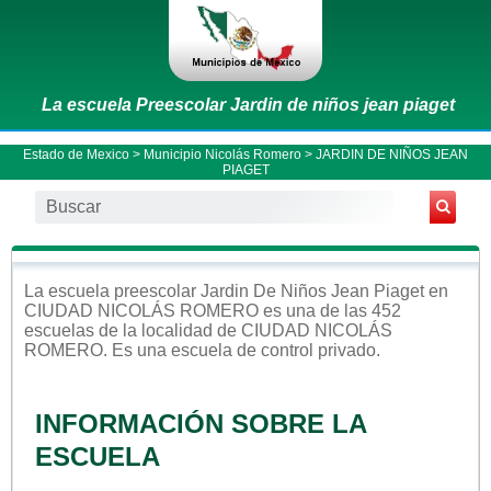
La escuela Preescolar Jardin de niños jean piaget
Estado de Mexico
>
Municipio Nicolás Romero
> JARDIN DE NIÑOS JEAN
PIAGET
La escuela
preescolar
Jardin De Niños Jean Piaget
en
CIUDAD NICOLÁS ROMERO
es una de las 452
escuelas de la localidad de
CIUDAD NICOLÁS
ROMERO
. Es una escuela de control
privado
.
INFORMACIÓN SOBRE LA
ESCUELA