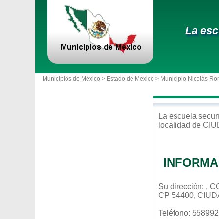
La esc
Municipios de México >
Estado de Mexico
>
Municipio Nicolás Ro
La escuela
secun
localidad de
CIU
INFORMA
Su dirección: ,
CP 54400, CIU
Teléfono: 55899