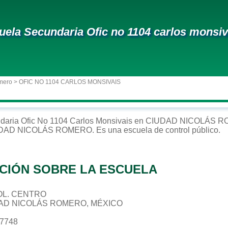
uela Secundaria Ofic no 1104 carlos monsiv
mero
> OFIC NO 1104 CARLOS MONSIVAIS
daria
Ofic No 1104 Carlos Monsivais
en
CIUDAD NICOLÁS 
DAD NICOLÁS ROMERO
. Es una escuela de control
público
.
CIÓN SOBRE LA ESCUELA
 COL. CENTRO
DAD NICOLÁS ROMERO, MÉXICO
27748