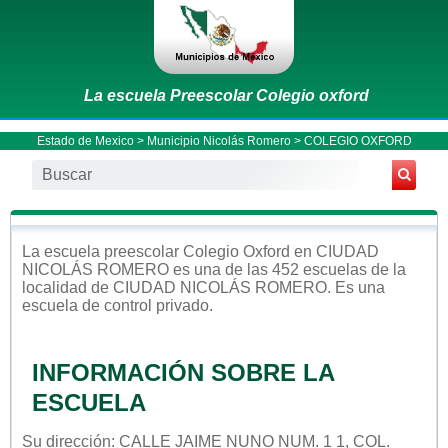
La escuela Preescolar Colegio oxford
Estado de Mexico
>
Municipio Nicolás Romero
> COLEGIO OXFORD
La escuela
preescolar
Colegio Oxford
en
CIUDAD
NICOLÁS ROMERO
es una de las 452 escuelas de la
localidad de
CIUDAD NICOLÁS ROMERO
. Es una
escuela de control
privado
.
INFORMACIÓN SOBRE LA
ESCUELA
Su dirección: CALLE JAIME NUNO NUM. 1 1, COL.