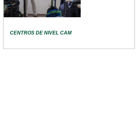
CENTROS DE NIVEL CAM