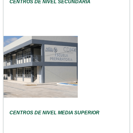
CENTROS DE NIVEL SECUNDARIA
CENTROS DE NIVEL MEDIA SUPERIOR