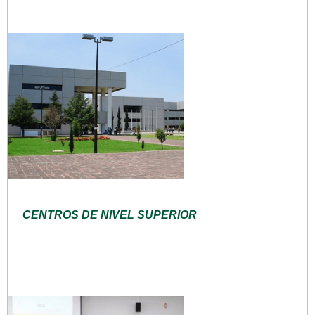
CENTROS DE NIVEL SUPERIOR