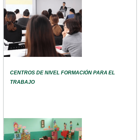
CENTROS DE NIVEL FORMACIÓN PARA EL
TRABAJO