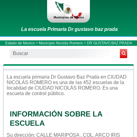
La escuela Primaria Dr gustavo baz prada
Estado de Mexico
>
Municipio Nicolás Romero
> DR GUSTAVO BAZ PRADA
La escuela
primaria
Dr Gustavo Baz Prada
en
CIUDAD
NICOLÁS ROMERO
es una de las 452 escuelas de la
localidad de
CIUDAD NICOLÁS ROMERO
. Es una
escuela de control
público
.
INFORMACIÓN SOBRE LA
ESCUELA
Su dirección: CALLE MARIPOSA , COL. ARCO IRIS