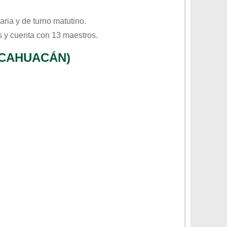
aria
y de turno
matutino
.
 y cuenta con 13 maestros.
 CAHUACÁN)