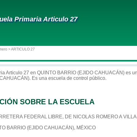
uela Primaria Articulo 27
mero
> ARTICULO 27
ria
Articulo 27
en
QUINTO BARRIO (EJIDO CAHUACÁN)
es un
O CAHUACÁN)
. Es una escuela de control
público
.
CIÓN SOBRE LA ESCUELA
 CARRETERA FEDERAL LIBRE, DE NICOLAS ROMERO A VILLA
NTO BARRIO (EJIDO CAHUACÁN), MÉXICO