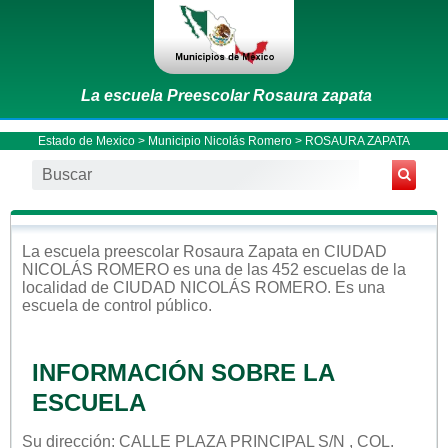
La escuela Preescolar Rosaura zapata
Estado de Mexico
>
Municipio Nicolás Romero
> ROSAURA ZAPATA
La escuela
preescolar
Rosaura Zapata
en
CIUDAD
NICOLÁS ROMERO
es una de las 452 escuelas de la
localidad de
CIUDAD NICOLÁS ROMERO
. Es una
escuela de control
público
.
INFORMACIÓN SOBRE LA
ESCUELA
Su dirección: CALLE PLAZA PRINCIPAL S/N , COL.