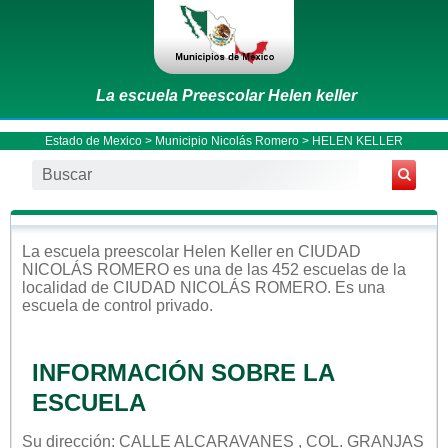
La escuela Preescolar Helen keller
Estado de Mexico
>
Municipio Nicolás Romero
> HELEN KELLER
La escuela
preescolar
Helen Keller
en
CIUDAD
NICOLÁS ROMERO
es una de las 452 escuelas de la
localidad de
CIUDAD NICOLÁS ROMERO
. Es una
escuela de control
privado
.
INFORMACIÓN SOBRE LA
ESCUELA
Su dirección: CALLE ALCARAVANES , COL. GRANJAS