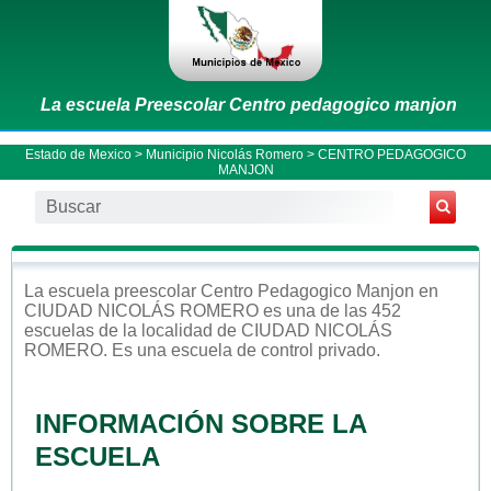
La escuela Preescolar Centro pedagogico manjon
Estado de Mexico
>
Municipio Nicolás Romero
> CENTRO PEDAGOGICO
MANJON
La escuela
preescolar
Centro Pedagogico Manjon
en
CIUDAD NICOLÁS ROMERO
es una de las 452
escuelas de la localidad de
CIUDAD NICOLÁS
ROMERO
. Es una escuela de control
privado
.
INFORMACIÓN SOBRE LA
ESCUELA