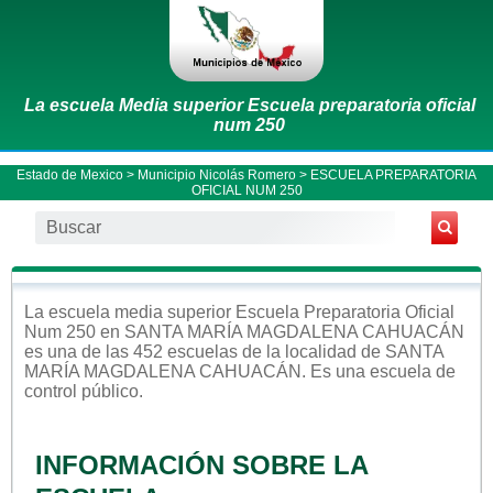
La escuela Media superior Escuela preparatoria oficial
num 250
Estado de Mexico
>
Municipio Nicolás Romero
> ESCUELA PREPARATORIA
OFICIAL NUM 250
La escuela
media superior
Escuela Preparatoria Oficial
Num 250
en
SANTA MARÍA MAGDALENA CAHUACÁN
es una de las 452 escuelas de la localidad de
SANTA
MARÍA MAGDALENA CAHUACÁN
. Es una escuela de
control
público
.
INFORMACIÓN SOBRE LA