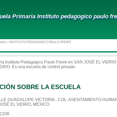
uela Primaria Instituto pedagogico paulo fre
mero
> INSTITUTO PEDAGOGICO PAULO FREIRE
ria
Instituto Pedagogico Paulo Freire
en
SAN JOSÉ EL VIDRIO
IDRIO
. Es una escuela de control
privado
.
CIÓN SOBRE LA ESCUELA
 CALLE GUADALUPE VICTORIA , COL. ASENTAMIENTO HUMA
JOSÉ EL VIDRIO, MÉXICO
41338