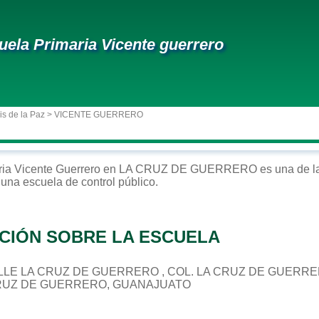
uela Primaria Vicente guerrero
is de la Paz
> VICENTE GUERRERO
ria
Vicente Guerrero
en
LA CRUZ DE GUERRERO
es una de l
 una escuela de control
público
.
CIÓN SOBRE LA ESCUELA
 CALLE LA CRUZ DE GUERRERO , COL. LA CRUZ DE GUERR
 CRUZ DE GUERRERO, GUANAJUATO