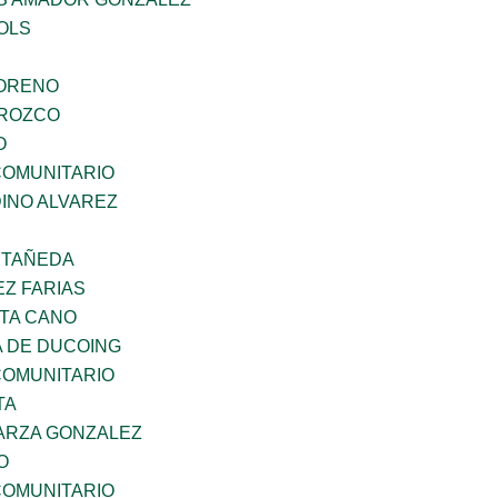
OLS
MORENO
OROZCO
O
OMUNITARIO
INO ALVAREZ
STAÑEDA
Z FARIAS
TA CANO
 DE DUCOING
OMUNITARIO
TA
ARZA GONZALEZ
O
OMUNITARIO