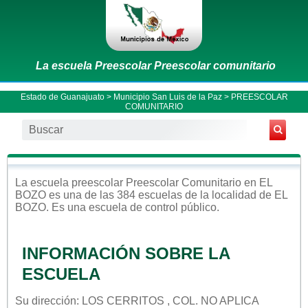
La escuela Preescolar Preescolar comunitario
Estado de Guanajuato
>
Municipio San Luis de la Paz
> PREESCOLAR
COMUNITARIO
La escuela
preescolar
Preescolar Comunitario
en
EL
BOZO
es una de las 384 escuelas de la localidad de
EL
BOZO
. Es una escuela de control
público
.
INFORMACIÓN SOBRE LA
ESCUELA
Su dirección: LOS CERRITOS , COL. NO APLICA