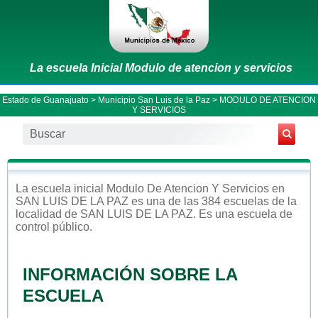
La escuela Inicial Modulo de atencion y servicios
Estado de Guanajuato
>
Municipio San Luis de la Paz
> MODULO DE ATENCION
Y SERVICIOS
La escuela
inicial
Modulo De Atencion Y Servicios
en
SAN LUIS DE LA PAZ
es una de las 384 escuelas de la
localidad de
SAN LUIS DE LA PAZ
. Es una escuela de
control
público
.
INFORMACIÓN SOBRE LA
ESCUELA