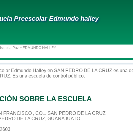
uela Preescolar Edmundo halley
is de la Paz
> EDMUNDO HALLEY
colar
Edmundo Halley
en
SAN PEDRO DE LA CRUZ
es una de
CRUZ
. Es una escuela de control
público
.
CIÓN SOBRE LA ESCUELA
SAN FRANCISCO , COL. SAN PEDRO DE LA CRUZ
 PEDRO DE LA CRUZ, GUANAJUATO
82603