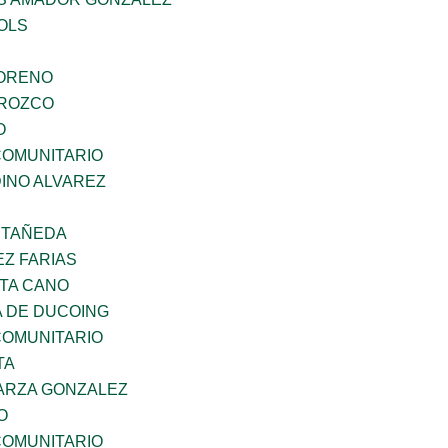
OLS
MORENO
OROZCO
O
OMUNITARIO
INO ALVAREZ
STAÑEDA
Z FARIAS
TA CANO
 DE DUCOING
OMUNITARIO
TA
ARZA GONZALEZ
O
OMUNITARIO