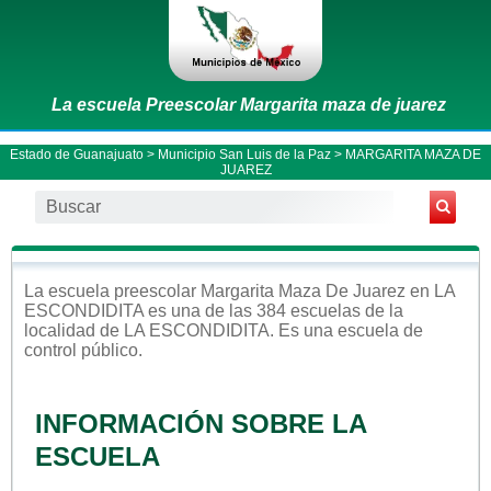
La escuela Preescolar Margarita maza de juarez
Estado de Guanajuato
>
Municipio San Luis de la Paz
> MARGARITA MAZA DE
JUAREZ
La escuela
preescolar
Margarita Maza De Juarez
en
LA
ESCONDIDITA
es una de las 384 escuelas de la
localidad de
LA ESCONDIDITA
. Es una escuela de
control
público
.
INFORMACIÓN SOBRE LA
ESCUELA