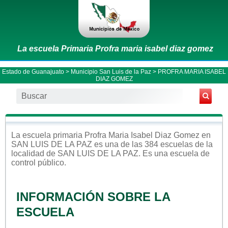
La escuela Primaria Profra maria isabel diaz gomez
Estado de Guanajuato
>
Municipio San Luis de la Paz
> PROFRA MARIA ISABEL
DIAZ GOMEZ
La escuela
primaria
Profra Maria Isabel Diaz Gomez
en
SAN LUIS DE LA PAZ
es una de las 384 escuelas de la
localidad de
SAN LUIS DE LA PAZ
. Es una escuela de
control
público
.
INFORMACIÓN SOBRE LA
ESCUELA