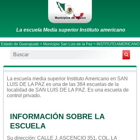
La escuela Media superior Instituto americano
Estado de Guanajuato
>
Municipio San Luis de la Paz
> INSTITUTO AMERICANO
La escuela
media superior
Instituto Americano
en
SAN
LUIS DE LA PAZ
es una de las 384 escuelas de la
localidad de
SAN LUIS DE LA PAZ
. Es una escuela de
control
privado
.
INFORMACIÓN SOBRE LA
ESCUELA
Su dirección: CALLE J. ASCENCIO 351, COL. LA