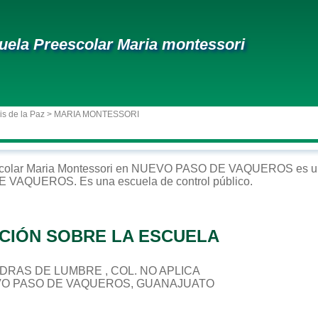
uela Preescolar Maria montessori
is de la Paz
> MARIA MONTESSORI
colar
Maria Montessori
en
NUEVO PASO DE VAQUEROS
es u
DE VAQUEROS
. Es una escuela de control
público
.
CIÓN SOBRE LA ESCUELA
PIEDRAS DE LUMBRE , COL. NO APLICA
EVO PASO DE VAQUEROS, GUANAJUATO