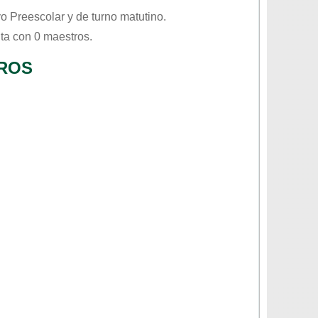
vo
Preescolar
y de turno
matutino
.
ta con 0 maestros.
EROS