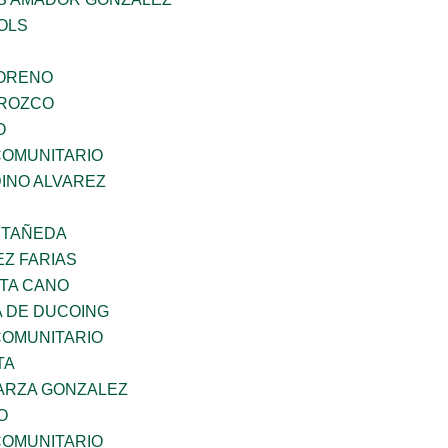
OLS
MORENO
OROZCO
O
OMUNITARIO
INO ALVAREZ
STAÑEDA
Z FARIAS
TA CANO
 DE DUCOING
OMUNITARIO
TA
ARZA GONZALEZ
O
OMUNITARIO