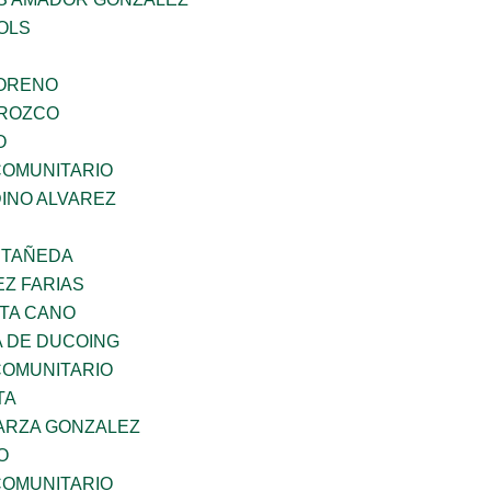
OLS
MORENO
OROZCO
O
OMUNITARIO
INO ALVAREZ
STAÑEDA
Z FARIAS
TA CANO
 DE DUCOING
OMUNITARIO
TA
ARZA GONZALEZ
O
OMUNITARIO