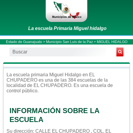
La escuela Primaria Miguel hidalgo
Estado de Guanajuato
>
Municipio San Luis de la Paz
> MIGUEL HIDALGO
La escuela
primaria
Miguel Hidalgo
en
EL
CHUPADERO
es una de las 384 escuelas de la
localidad de
EL CHUPADERO
. Es una escuela de
control
público
.
INFORMACIÓN SOBRE LA
ESCUELA
Su dirección: CALLE EL CHUPADERO , COL. EL