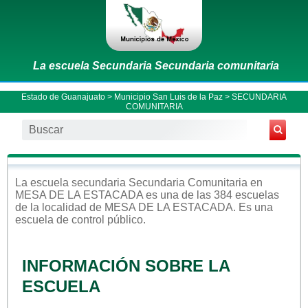
La escuela Secundaria Secundaria comunitaria
Estado de Guanajuato
>
Municipio San Luis de la Paz
> SECUNDARIA
COMUNITARIA
La escuela
secundaria
Secundaria Comunitaria
en
MESA DE LA ESTACADA
es una de las 384 escuelas
de la localidad de
MESA DE LA ESTACADA
. Es una
escuela de control
público
.
INFORMACIÓN SOBRE LA
ESCUELA