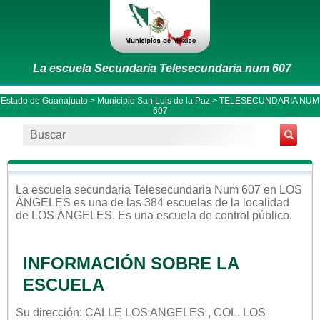
La escuela Secundaria Telesecundaria num 607
Estado de Guanajuato
>
Municipio San Luis de la Paz
> TELESECUNDARIA NUM
607
La escuela
secundaria
Telesecundaria Num 607
en
LOS
ÁNGELES
es una de las 384 escuelas de la localidad
de
LOS ÁNGELES
. Es una escuela de control
público
.
INFORMACIÓN SOBRE LA
ESCUELA
Su dirección: CALLE LOS ANGELES , COL. LOS