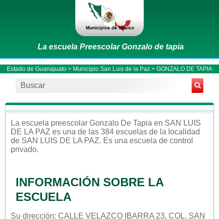
La escuela Preescolar Gonzalo de tapia
Estado de Guanajuato
>
Municipio San Luis de la Paz
> GONZALO DE TAPIA
La escuela
preescolar
Gonzalo De Tapia
en
SAN LUIS
DE LA PAZ
es una de las 384 escuelas de la localidad
de
SAN LUIS DE LA PAZ
. Es una escuela de control
privado
.
INFORMACIÓN SOBRE LA
ESCUELA
Su dirección: CALLE VELAZCO IBARRA 23, COL. SAN