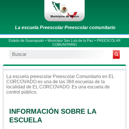
La escuela Preescolar Preescolar comunitario
Estado de Guanajuato
>
Municipio San Luis de la Paz
> PREESCOLAR
COMUNITARIO
La escuela
preescolar
Preescolar Comunitario
en
EL
CORCOVADO
es una de las 384 escuelas de la
localidad de
EL CORCOVADO
. Es una escuela de
control
público
.
INFORMACIÓN SOBRE LA
ESCUELA