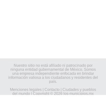
Nuestro sitio no está afiliado ni patrocinado por
ninguna entidad gubernamental de México. Somos
una empresa independiente enfocada en brindar
información valiosa a los ciudadanos y residentes del
país.
Menciones legales
|
Contacto
|
Ciudades y pueblos
del mundo
| Copyright © 2026 los-municipios.mx
Todos los derechos reservados