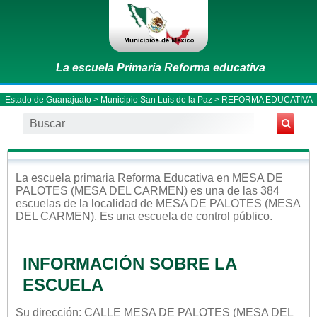
La escuela Primaria Reforma educativa
Estado de Guanajuato
>
Municipio San Luis de la Paz
> REFORMA EDUCATIVA
La escuela
primaria
Reforma Educativa
en
MESA DE
PALOTES (MESA DEL CARMEN)
es una de las 384
escuelas de la localidad de
MESA DE PALOTES (MESA
DEL CARMEN)
. Es una escuela de control
público
.
INFORMACIÓN SOBRE LA
ESCUELA
Su dirección: CALLE MESA DE PALOTES (MESA DEL