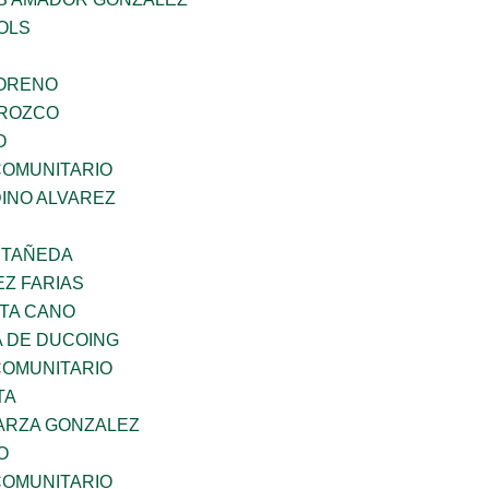
OLS
MORENO
OROZCO
O
OMUNITARIO
INO ALVAREZ
STAÑEDA
Z FARIAS
TA CANO
 DE DUCOING
OMUNITARIO
TA
ARZA GONZALEZ
O
OMUNITARIO