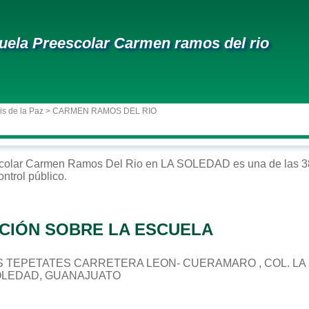
uela Preescolar Carmen ramos del rio
is de la Paz
> CARMEN RAMOS DEL RIO
colar
Carmen Ramos Del Rio
en
LA SOLEDAD
es una de las 3
ontrol
público
.
CIÓN SOBRE LA ESCUELA
 LOS TEPETATES CARRETERA LEON- CUERAMARO , COL. L
SOLEDAD, GUANAJUATO