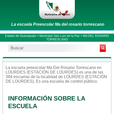
La escuela Preescolar Ma del rosario torrescano
Estado de Guanajuato
>
Municipio San Luis de la Paz
> MA DEL ROSARIO
TORRESCANO
La escuela
preescolar
Ma Del Rosario Torrescano
en
LOURDES (ESTACIÓN DE LOURDES)
es una de las
384 escuelas de la localidad de
LOURDES (ESTACIÓN
DE LOURDES)
. Es una escuela de control
público
.
INFORMACIÓN SOBRE LA
ESCUELA