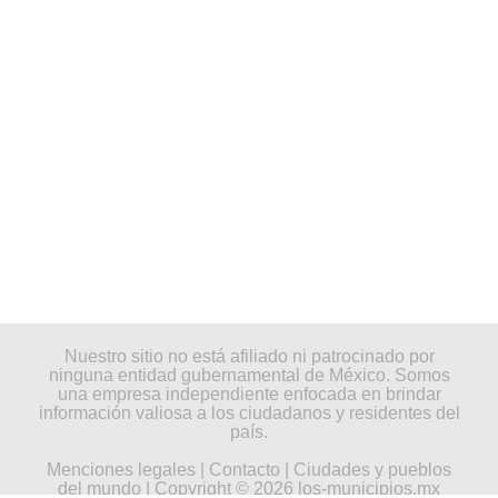
Nuestro sitio no está afiliado ni patrocinado por
ninguna entidad gubernamental de México. Somos
una empresa independiente enfocada en brindar
información valiosa a los ciudadanos y residentes del
país.
Menciones legales
|
Contacto
|
Ciudades y pueblos
del mundo
| Copyright © 2026 los-municipios.mx