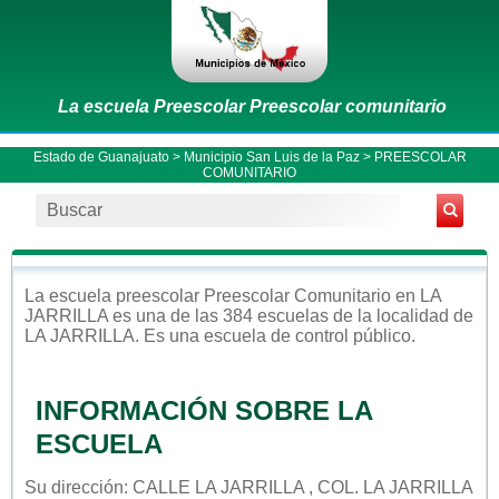
La escuela Preescolar Preescolar comunitario
Estado de Guanajuato
>
Municipio San Luis de la Paz
> PREESCOLAR
COMUNITARIO
La escuela
preescolar
Preescolar Comunitario
en
LA
JARRILLA
es una de las 384 escuelas de la localidad de
LA JARRILLA
. Es una escuela de control
público
.
INFORMACIÓN SOBRE LA
ESCUELA
Su dirección: CALLE LA JARRILLA , COL. LA JARRILLA