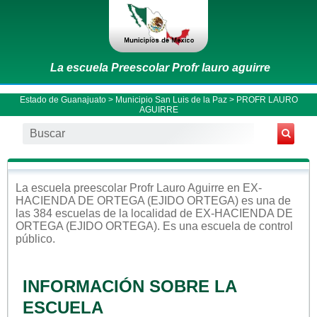
La escuela Preescolar Profr lauro aguirre
Estado de Guanajuato
>
Municipio San Luis de la Paz
> PROFR LAURO
AGUIRRE
La escuela
preescolar
Profr Lauro Aguirre
en
EX-
HACIENDA DE ORTEGA (EJIDO ORTEGA)
es una de
las 384 escuelas de la localidad de
EX-HACIENDA DE
ORTEGA (EJIDO ORTEGA)
. Es una escuela de control
público
.
INFORMACIÓN SOBRE LA
ESCUELA