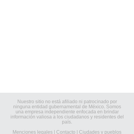
Nuestro sitio no está afiliado ni patrocinado por
ninguna entidad gubernamental de México. Somos
una empresa independiente enfocada en brindar
información valiosa a los ciudadanos y residentes del
país.
Menciones legales
|
Contacto
|
Ciudades y pueblos