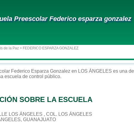
uela Preescolar Federico esparza gonzalez
is de la Paz
> FEDERICO ESPARZA GONZALEZ
colar
Federico Esparza Gonzalez
en
LOS ÁNGELES
es una de 
na escuela de control
público
.
CIÓN SOBRE LA ESCUELA
CALLE LOS ÁNGELES , COL. LOS ÁNGELES
 ÁNGELES, GUANAJUATO