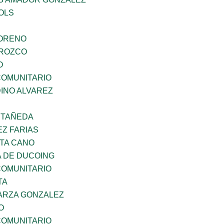
OLS
MORENO
OROZCO
O
OMUNITARIO
INO ALVAREZ
STAÑEDA
Z FARIAS
TA CANO
 DE DUCOING
OMUNITARIO
TA
ARZA GONZALEZ
O
OMUNITARIO