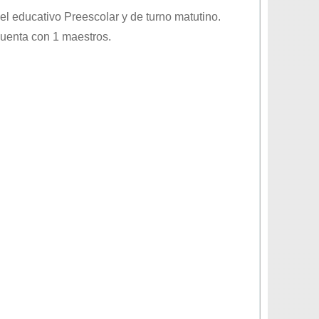
vel educativo
Preescolar
y de turno
matutino
.
cuenta con 1 maestros.