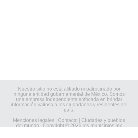
Nuestro sitio no está afiliado ni patrocinado por
ninguna entidad gubernamental de México. Somos
una empresa independiente enfocada en brindar
información valiosa a los ciudadanos y residentes del
país.
Menciones legales
|
Contacto
|
Ciudades y pueblos
del mundo
| Copyright © 2026 los-municipios.mx
Todos los derechos reservados