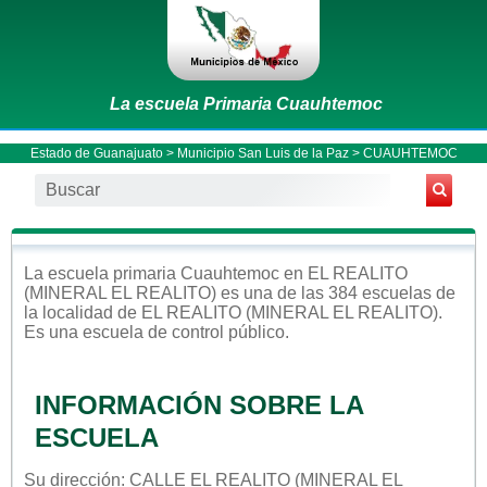
La escuela Primaria Cuauhtemoc
Estado de Guanajuato
>
Municipio San Luis de la Paz
> CUAUHTEMOC
La escuela
primaria
Cuauhtemoc
en
EL REALITO
(MINERAL EL REALITO)
es una de las 384 escuelas de
la localidad de
EL REALITO (MINERAL EL REALITO)
.
Es una escuela de control
público
.
INFORMACIÓN SOBRE LA
ESCUELA
Su dirección: CALLE EL REALITO (MINERAL EL