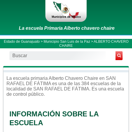
La escuela Primaria Alberto chavero chaire
Estado de Guanajuato
>
Municipio San Luis de la Paz
> ALBERTO CHAVERO
CHAIRE
La escuela
primaria
Alberto Chavero Chaire
en
SAN
RAFAEL DE FÁTIMA
es una de las 384 escuelas de la
localidad de
SAN RAFAEL DE FÁTIMA
. Es una escuela
de control
público
.
INFORMACIÓN SOBRE LA
ESCUELA