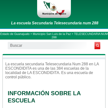
La escuela Secundaria Telesecundaria num 288
Estado de Guanajuato
>
Municipio San Luis de la Paz
> TELESECUNDARIA NUM
288
La escuela
secundaria
Telesecundaria Num 288
en
LA
ESCONDIDITA
es una de las 384 escuelas de la
localidad de
LA ESCONDIDITA
. Es una escuela de
control
público
.
INFORMACIÓN SOBRE LA
ESCUELA