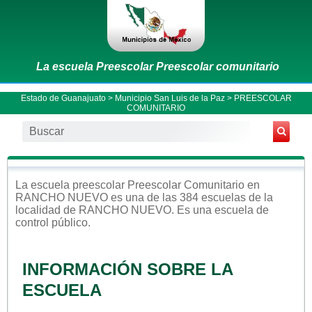
La escuela Preescolar Preescolar comunitario
Estado de Guanajuato
>
Municipio San Luis de la Paz
> PREESCOLAR
COMUNITARIO
La escuela
preescolar
Preescolar Comunitario
en
RANCHO NUEVO
es una de las 384 escuelas de la
localidad de
RANCHO NUEVO
. Es una escuela de
control
público
.
INFORMACIÓN SOBRE LA
ESCUELA