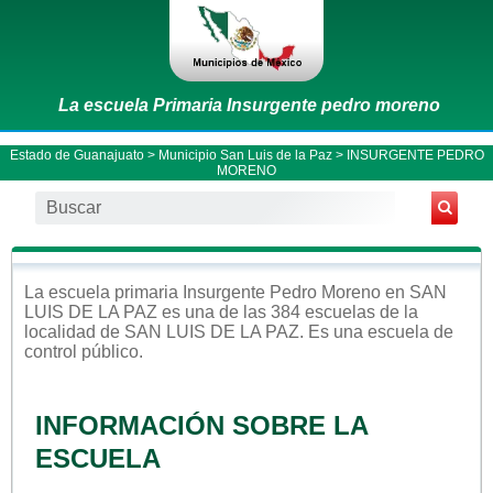
La escuela Primaria Insurgente pedro moreno
Estado de Guanajuato
>
Municipio San Luis de la Paz
> INSURGENTE PEDRO
MORENO
La escuela
primaria
Insurgente Pedro Moreno
en
SAN
LUIS DE LA PAZ
es una de las 384 escuelas de la
localidad de
SAN LUIS DE LA PAZ
. Es una escuela de
control
público
.
INFORMACIÓN SOBRE LA
ESCUELA