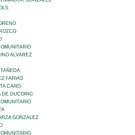
OLS
MORENO
OROZCO
O
OMUNITARIO
INO ALVAREZ
STAÑEDA
Z FARIAS
TA CANO
 DE DUCOING
OMUNITARIO
TA
ARZA GONZALEZ
O
OMUNITARIO