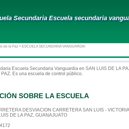
uela Secundaria Escuela secundaria vangu
is de la Paz
> ESCUELA SECUNDARIA VANGUARDIA
daria
Escuela Secundaria Vanguardia
en
SAN LUIS DE LA PA
 PAZ
. Es una escuela de control
público
.
CIÓN SOBRE LA ESCUELA
 CARRETERA DESVIACION CARRETERA SAN LUIS - VICTORIA
 LUIS DE LA PAZ, GUANAJUATO
84172