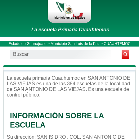
La escuela Primaria Cuauhtemoc
Estado de Guanajuato
>
Municipio San Luis de la Paz
> CUAUHTEMOC
La escuela
primaria
Cuauhtemoc
en
SAN ANTONIO DE
LAS VIEJAS
es una de las 384 escuelas de la localidad
de
SAN ANTONIO DE LAS VIEJAS
. Es una escuela de
control
público
.
INFORMACIÓN SOBRE LA
ESCUELA
Su dirección: SAN ISIDRO , COL. SAN ANTONIO DE