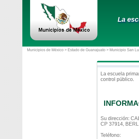
La esc
Municipios de México >
Estado de Guanajuato
>
Municipio San Lu
La escuela
prima
control
público
.
INFORMA
Su dirección: C
CP 37914, BER
Teléfono: