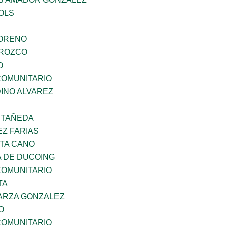
OLS
MORENO
OROZCO
O
OMUNITARIO
INO ALVAREZ
STAÑEDA
Z FARIAS
TA CANO
 DE DUCOING
OMUNITARIO
TA
ARZA GONZALEZ
O
OMUNITARIO