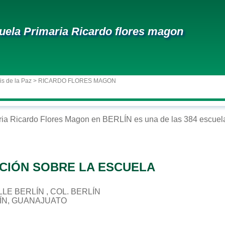
uela Primaria Ricardo flores magon
is de la Paz
> RICARDO FLORES MAGON
ria
Ricardo Flores Magon
en
BERLÍN
es una de las 384 escuela
CIÓN SOBRE LA ESCUELA
ALLE BERLÍN , COL. BERLÍN
LÍN, GUANAJUATO